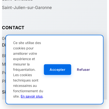
Saint-Julien-sur-Garonne
CONTACT
06 62 57 07 01
Ce site utilise des
Disponible 7j/7 · 8h-20h
cookies pour
améliorer votre
Blog
expérience et
Mentions légales
mesurer la
fréquentation.
Accepter
Refuser
Politique de confidentialité
Les cookies
techniques sont
Plan du site
nécessaires au
fonctionnement du
Site réalisé par Marvin Massot
site.
En savoir plus
.