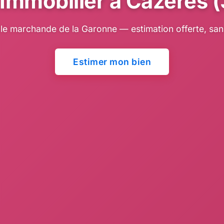
Immobilier à Cazères 
ille marchande de la Garonne — estimation offerte, s
Estimer mon bien