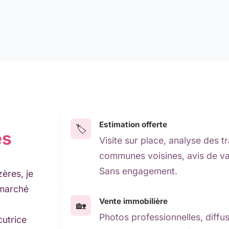
Estimation offerte
🏷️
es
Visite sur place, analyse des 
communes voisines, avis de va
Sans engagement.
ères, je
 marché
Vente immobilière
🏡
Photos professionnelles, diffu
cutrice