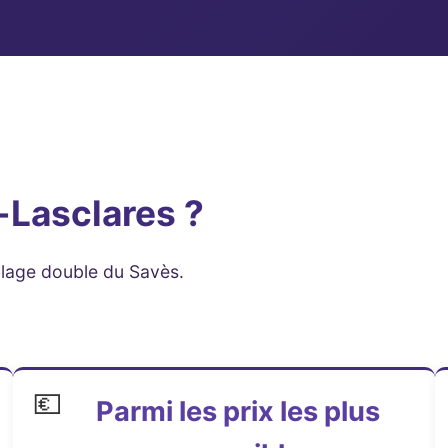
-Lasclares ?
illage double du Savès.
💶
Parmi les prix les plus